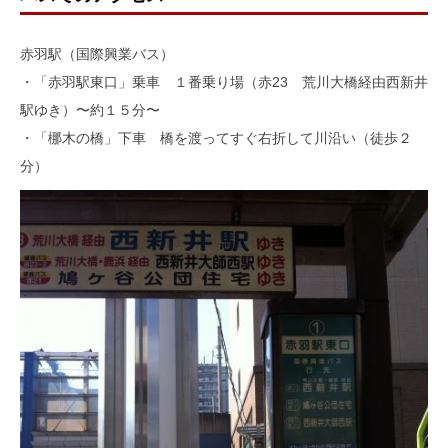
赤羽駅（国際興業バス）
・「赤羽駅東口」乗車 １番乗り場（赤23 荒川大橋経由西新井
駅ゆき）〜約１５分〜
・「梛木の橋」下車 橋を渡ってすぐ右折して川沿い（徒歩２
分）