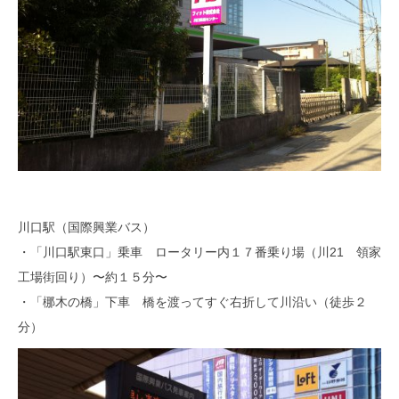
川口駅（国際興業バス）
・「川口駅東口」乗車 ロータリー内１７番乗り場（川21 領家
工場街回り）〜約１５分〜
・「梛木の橋」下車 橋を渡ってすぐ右折して川沿い（徒歩２
分）