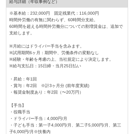
給与詳細（年収事例など）
※基本給：232,000円 固定残業代：116,000円
時間外労働の有無に関わらず、60時間分支給。
60時間を超える時間外労働分についての割増賃金は、追加で
支給します。
※月給にはドライバー手当を含みます。
※試用期間6ヶ月：期間中、労働条件の変動なし
※経験・年齢を考慮の上、当社規定により決定します。
※給与支払日：15日締・当月25日払い
・昇給：年1回
・賞与：年2回 ※計3ヶ月分 (前年度実績)
・報奨金制度あり：年2回（〜20万円）
【手当】
・役職手当
・ドライバー手当：4,000円/月
・子ども手当：第一子4,000円/月、第二子5,000円/月、第三
子6,000円/月※扶養内