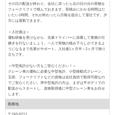
その日の配送が終わり、会社に戻ったら次の日の分の荷物を
フォークリフトで積んでおきます。荷積みにかかる時間はだ
いたい1時間。それが終わったら日報を提出して退社です。夕
方には退勤できます。
＜入社後は＞
運転研修を受けながら、先輩ドライバーに添乗して業務の引
継ぎを行ないましょう。一人で荷物の積み下ろしができるよ
うになるまで先輩がサポート。入社後1ヶ月半～2ヶ月で独り
立ちです。
＜中型免許がない方もご安心ください！＞
クレーン車の運転に必要な中型免許、小型移動式クレーン、
玉掛、フォークリフトなどの資格は会社負担で取得可能なの
でご安心ください。準中型免許の方は、まずは平ボディでの
配送からスタートし、資格取得後に中型クレーン車をお任せ
します。
勤務地
〒243-0211