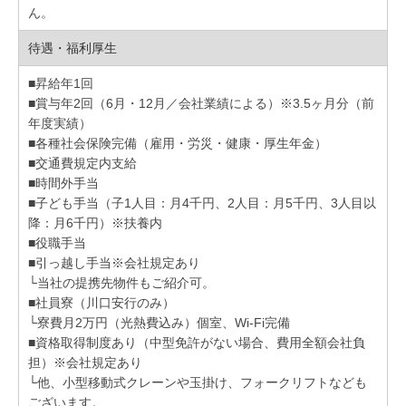
ん。
待遇・福利厚生
■昇給年1回
■賞与年2回（6月・12月／会社業績による）※3.5ヶ月分（前
年度実績）
■各種社会保険完備（雇用・労災・健康・厚生年金）
■交通費規定内支給
■時間外手当
■子ども手当（子1人目：月4千円、2人目：月5千円、3人目以
降：月6千円）※扶養内
■役職手当
■引っ越し手当※会社規定あり
└当社の提携先物件もご紹介可。
■社員寮（川口安行のみ）
└寮費月2万円（光熱費込み）個室、Wi-Fi完備
■資格取得制度あり（中型免許がない場合、費用全額会社負
担）※会社規定あり
└他、小型移動式クレーンや玉掛け、フォークリフトなども
ございます。