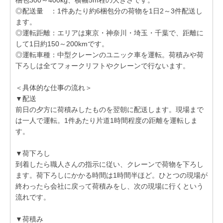
◎配送量 ：1件あたり約6梱包分の荷物を1日2～3件配送し
ます。
◎運転距離：エリアは東京・神奈川・埼玉・千葉で、距離に
して1日約150～200kmです。
◎運転車種：中型クレーンのユニック車を運転。荷積みや荷
下ろしは全てフォークリフトやクレーンで行ないます。
＜具体的な仕事の流れ＞
▼配送
前日の夕方に荷積みしたものを翌朝に配送します。現場まで
は一人で運転。1件あたり片道1時間程度の距離を運転しま
す。
▼荷下ろし
到着したら職人さんの指示に従い、クレーンで荷物を下ろし
ます。荷下ろしにかかる時間は1時間半ほど。ひとつの現場が
終わったら会社に戻って荷積みをし、次の現場に行くという
流れです。
▼荷積み