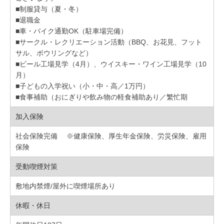
■制服貸与（夏・冬）
■退職金
■車・バイク通勤OK（駐車場完備）
■サークル・レクリエーション活動（BBQ、お花見、フット
サル、ボウリングなど）
■ビール工場見学（4月）、ウイスキー・ワイン工場見学（10
月）
■子どもの入学祝い（小・中・高／1万円）
■食事補助（おにぎりや飲み物の軽食補助あり／繁忙期
加入保険
社会保険完備 ※健康保険、厚生年金保険、労災保険、雇用
保険
受動喫煙対策
敷地内禁煙/屋外に喫煙場所あり
休暇・休日