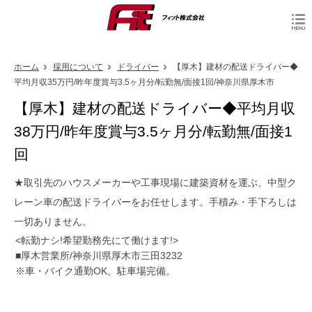
ホーム
採用について
ドライバー
【厚木】建材の配送ドライバー◆
平均月収35万円/昨年度賞与3.5ヶ月分/転勤無/面接1回/神奈川県厚木市
【厚木】建材の配送ドライバー◆平均月収
38万円/昨年度賞与3.5ヶ月分/転勤無/面接1
回
★取引先のハウスメーカーや工事現場に建築資材を運ぶ、中型ク
レーン車の配送ドライバーをお任せします。手積み・手下ろしは
一切ありません。
<転勤ナシ!希望勤務先にて働けます!>
■厚木営業所/神奈川県厚木市三田3232
※車・バイク通勤OK。駐車場完備。